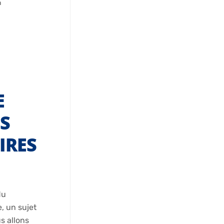
n
E
LS
IRES
du
e, un sujet
s allons