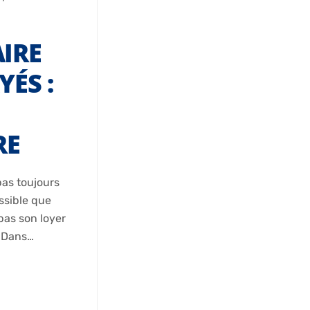
IRE
ÉS :
RE
pas toujours
ossible que
 pas son loyer
e.Dans…