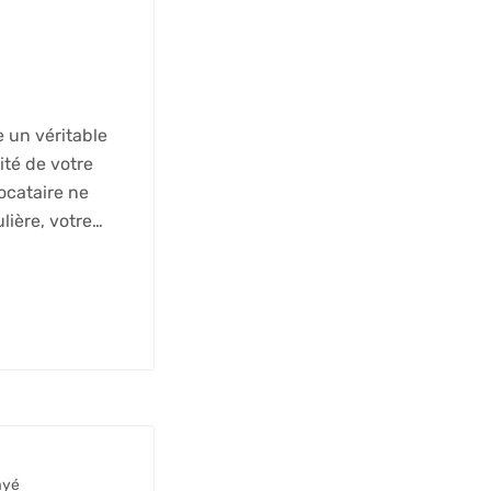
e un véritable
lité de votre
locataire ne
lière, votre…
ayé