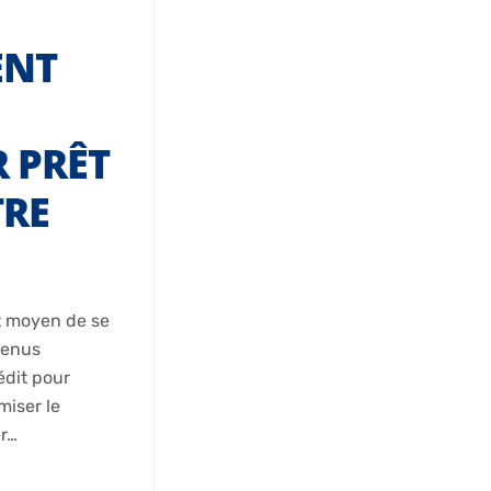
ENT
R PRÊT
TRE
nt moyen de se
venus
édit pour
miser le
er…