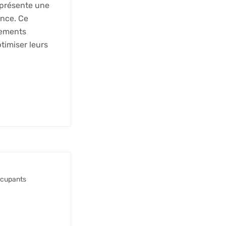
eprésente une
ance. Ce
gements
timiser leurs
ccupants