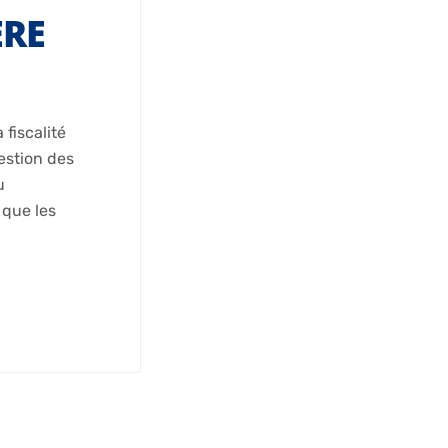
ÈRE
fiscalité
estion des
u
 que les