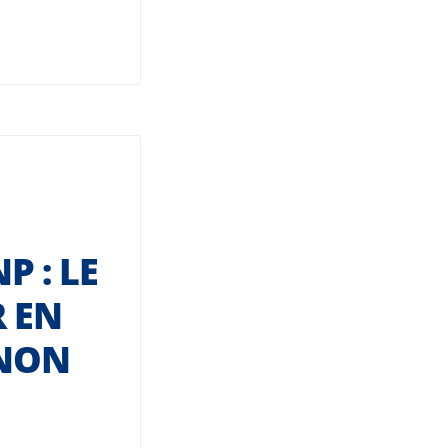
 : LE
R EN
 NON