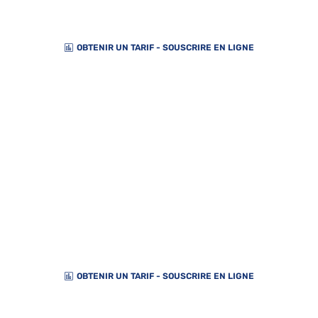
vos biens immobiliers
OBTENIR UN TARIF - SOUSCRIRE EN LIGNE
GARANTIE LOYERS IMPAYÉS
GLI
Tous vos loyers assurés
OBTENIR UN TARIF - SOUSCRIRE EN LIGNE